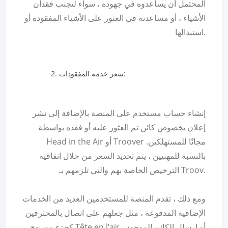
المحتمل أن يساعدوه في جهوده ، سواء لتجنب فقدان
الأشياء ، أو مساعدته في العثور على الأشياء المفقودة أو
استبدالها.
سعر خدمة المفقودات:
إنشاء حساب مستخدم على المنصة بالإضافة إلى نشر
إعلان بخصوص كائن تم العثور عليه أو فقده بواسطة
Head in the Air أو Troover مجانًا للمستهلكين.
بالنسبة للمهنيين ، يتم تحديد السعر من خلال اتفاقية
الترخيص الخاصة بهم والتي تلزمهم بـ Troov.
ومع ذلك ، تقدم المنصة للمستخدمين العديد من الخدمات
الإضافية المدفوعة ، مثل جعلهم على اتصال بالمحترفين
كجزء من نهج Tête en l’air ، أو إرسال الكائن الموجود