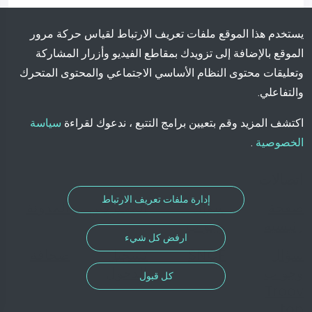
يستخدم هذا الموقع ملفات تعريف الارتباط لقياس حركة مرور
الموقع بالإضافة إلى تزويدك بمقاطع الفيديو وأزرار المشاركة
وتعليقات محتوى النظام الأساسي الاجتماعي والمحتوى المتحرك
والتفاعلي.
اكتشف المزيد وقم بتعيين برامج التتبع ، ندعوك لقراءة
سياسة
الخصوصية
.
اتصالات
إدارة ملفات تعريف الارتباط
صفحة
سؤال
المحترفين
المدونة
رئيسية
وجواب
ارفض كل شيء
سؤال
SNCF
تسجيل
صحافة
وجواب
الدخول
كل قبول
Troov
ton