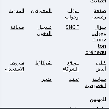
اتصالات
صفحة
سؤال
المحترفين
المدونة
رئيسية
وجواب
سؤال
SNCF
تسجيل
صحافة
وجواب
الدخول
Troov
ton
créneau
كتاب
مواقع
شركاؤنا
شروط
أبيض
الشركاء
الاستخدام
سياسة
تجنيد
متجر
الخصوصية
للمهنيين