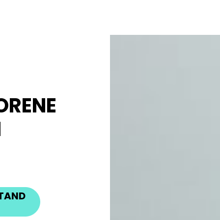
LORENE
N
STAND