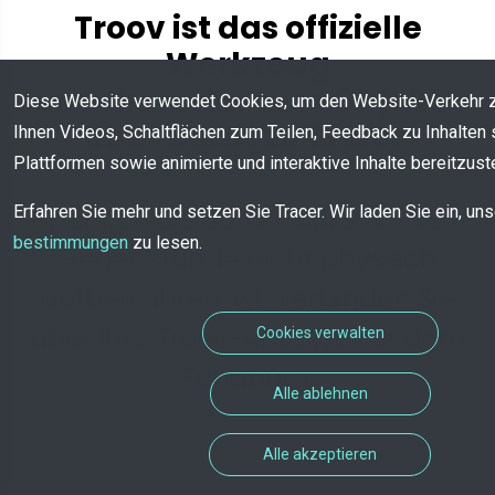
Troov ist das offizielle
Werkzeug
, um ein verlorenes Objekt in
Diese Website verwendet Cookies, um den Website-Verkehr 
Ihrer Stadt zu finden
Ihnen Videos, Schaltflächen zum Teilen, Feedback zu Inhalten 
Plattformen sowie animierte und interaktive Inhalte bereitzuste
Erfahren Sie mehr und setzen Sie Tracer. Wir laden Sie ein, un
Denken Sie daran, dass wir die
bestimmungen
zu lesen.
Gegenstände nicht physisch
aufbewahren, wir verbinden Sie
über Ihre Troov-Anzeige mit dem
Cookies verwalten
Fundbüro.
Alle ablehnen
Alle akzeptieren