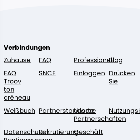
Verbindungen
Zuhause
FAQ
Professionell
Blog
FAQ
SNCF
Einloggen
Drücken
Troov
Sie
ton
créneau
Weißbuch
Partnerstandorte
Unsere
Nutzungs
Partnerschaften
Datenschutz-
Rekrutierung
Geschäft