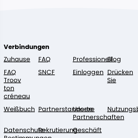
Verbindungen
Zuhause
FAQ
Professionell
Blog
FAQ
SNCF
Einloggen
Drücken
Troov
Sie
ton
créneau
Weißbuch
Partnerstandorte
Unsere
Nutzungs
Partnerschaften
Datenschutz-
Rekrutierung
Geschäft