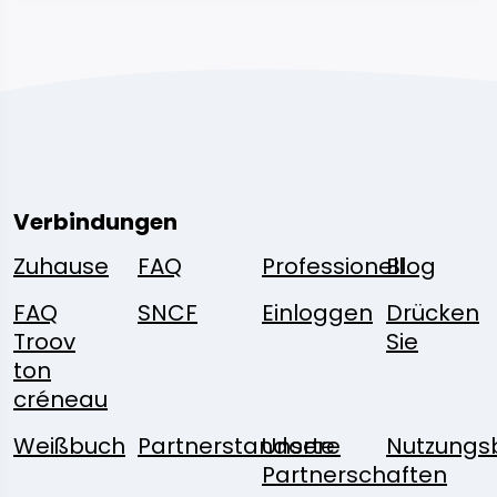
Verbindungen
Zuhause
FAQ
Professionell
Blog
FAQ
SNCF
Einloggen
Drücken
Troov
Sie
ton
créneau
Weißbuch
Partnerstandorte
Unsere
Nutzungs
Partnerschaften