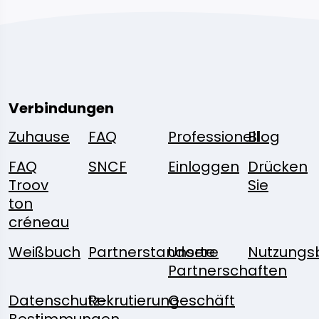
Verbindungen
Zuhause
FAQ
Professionell
Blog
FAQ
SNCF
Einloggen
Drücken
Troov
Sie
ton
créneau
Weißbuch
Partnerstandorte
Unsere
Nutzungs
Partnerschaften
Datenschutz-
Rekrutierung
Geschäft