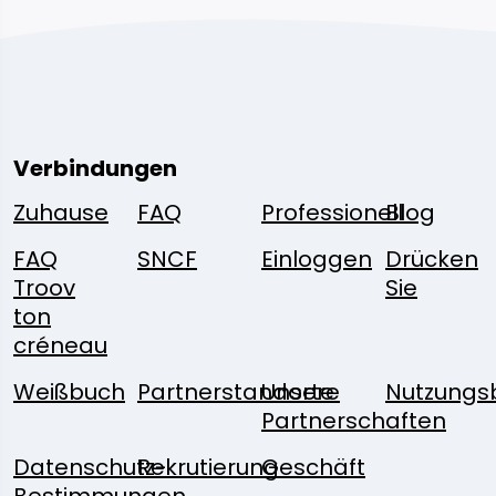
Verbindungen
Zuhause
FAQ
Professionell
Blog
FAQ
SNCF
Einloggen
Drücken
Troov
Sie
ton
créneau
Weißbuch
Partnerstandorte
Unsere
Nutzungs
Partnerschaften
Datenschutz-
Rekrutierung
Geschäft