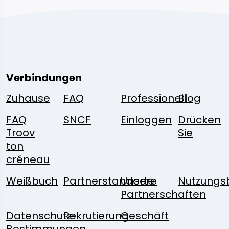
Verbindungen
Zuhause
FAQ
Professionell
Blog
FAQ
SNCF
Einloggen
Drücken
Troov
Sie
ton
créneau
Weißbuch
Partnerstandorte
Unsere
Nutzungs
Partnerschaften
Datenschutz-
Rekrutierung
Geschäft