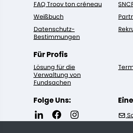
FAQ Troov ton créneau
SNC
Weißbuch
Part
Datenschutz-
Rekr
Bestimmungen
Für Profis
Lösung für die
Term
Verwaltung von
Fundsachen
Folge Uns:
Ein
Sc