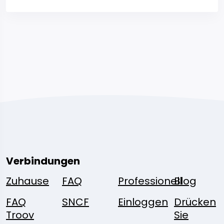
Verbindungen
Zuhause
FAQ
Professionell
Blog
FAQ
SNCF
Einloggen
Drücken
Troov
Sie