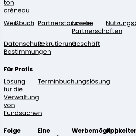
ton
créneau
Weißbuch
Partnerstandorte
Unsere
Nutzungs
Partnerschaften
Datenschutz-
Rekrutierung
Geschäft
Bestimmungen
Für Profis
Lösung
Terminbuchungslösung
für die
Verwaltung
von
Fundsachen
Folge
Eine
Werbemöglichkeite
App