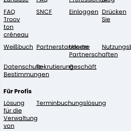
FAQ
SNCF
Einloggen
Drücken
Troov
Sie
ton
créneau
Weißbuch
Partnerstandorte
Unsere
Nutzungs
Partnerschaften
Datenschutz-
Rekrutierung
Geschäft
Bestimmungen
Für Profis
Lösung
Terminbuchungslösung
für die
Verwaltung
von