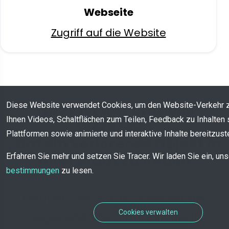
Webseite
Zugriff auf die Website
Diese Website verwendet Cookies, um den Website-Verkehr 
Troov ist das offizielle
Ihnen Videos, Schaltflächen zum Teilen, Feedback zu Inhalten 
Werkzeug
Plattformen sowie animierte und interaktive Inhalte bereitzuste
, um ein verlorenes Objekt in
Ihrer Stadt zu finden
Erfahren Sie mehr und setzen Sie Tracer. Wir laden Sie ein, un
bestimmungen
zu lesen.
Denken Sie daran, dass wir die
Cookies verwalten
Gegenstände nicht physisch