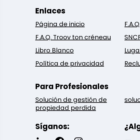
Enlaces
Página de inicio
F.A.Q
F.A.Q. Troov ton créneau
SNC
Libro Blanco
Luga
Política de privacidad
Recl
Para Profesionales
Solución de gestión de
solu
propiedad perdida
Síganos:
¿Al