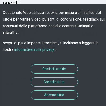
oggetti
smarriti
Questo sito Web utilizza i cookie per misurare il traffico del
sito e per fornire video, pulsanti di condivisione, feedback sui
Seguiteci:
Qualche
Media
App Per
contenuti delle piattaforme social e contenuti animati e
Domanda?
Kit
Dispositiv
interattivi.
Mobili
scopri di più e imposta i traccianti, ti invitiamo a leggere la
Scriveteci
Scaricare
nostra
informativa sulla privacy
.
Gestisci i cookie
© COPYRIGHT 2026 - Tutti i diritti riservati a
Cancella tutto
TROOV
Accetta tutto