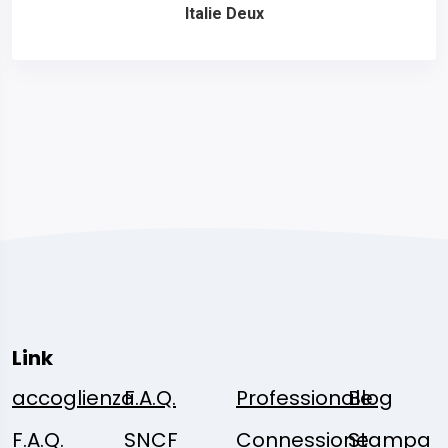
Italie Deux
Link
accoglienza
F.A.Q.
Professionale
Blog
F.A.Q.
SNCF
Connessione
Stampa