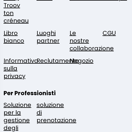
Troov
ton
créneau
Libro
Luoghi
Le
CGU
bianco
partner
nostre
collaborazione
Informativa
Reclutamento
Negozio
sulla
privacy
Per Professionisti
Soluzione
soluzione
per la
di
gestione
prenotazione
degli