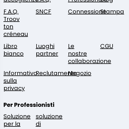
F.A.Q.
SNCF
Connessione
Stampa
Troov
ton
créneau
Libro
Luoghi
Le
CGU
bianco
partner
nostre
collaborazione
Informativa
Reclutamento
Negozio
sulla
privacy
Per Professionisti
Soluzione
soluzione
per la
di