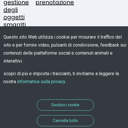
gestione
prenotazione
degli
oggetti
smarriti
Questo sito Web utilizza i cookie per misurare il traffico del
Seguiteci:
Qualche
Media
App Per
sito e per fornire video, pulsanti di condivisione, feedback sui
Domanda?
Kit
Dispositiv
contenuti delle piattaforme social e contenuti animati e
Mobili
interattivi.
Scriveteci
Scaricare
scopri di più e imposta i traccianti, ti invitiamo a leggere la
nostra
informativa sulla privacy
.
Gestisci i cookie
© COPYRIGHT 2026 - Tutti i diritti riservati a
TROOV
Cancella tutto