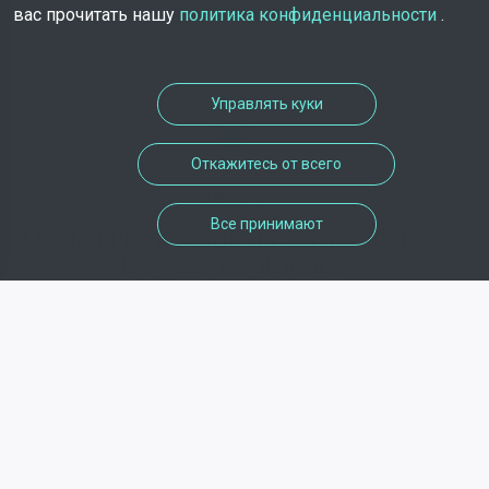
вас прочитать нашу
политика конфиденциальности
.
Управлять куки
Откажитесь от всего
адрес
Все принимают
140-144 Promenade du Verger , 92130 ,
Issy-les-Moulineaux
телефон