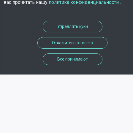
вас прочитать нашу
политика конфиденциальности
.
Управлять куки
Откажитесь от всего
адрес
Все принимают
2 Boulevard de l'Europe-Valéry Giscard
d'Estaing , 91000 , Évry-Courcouronnes
телефон