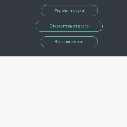
Управлять куки
Откажитесь от всего
адрес
Все принимают
15 Drève Olympique , 1070 , Anderlecht
телефон
Недоступно