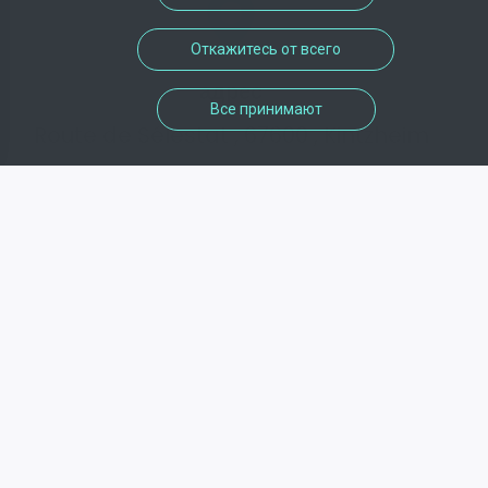
Откажитесь от всего
адрес
Все принимают
Route de Sélestat , 67600 , Kintzheim
телефон
+33390564140