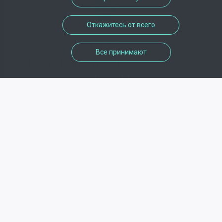
Откажитесь от всего
адрес
Все принимают
13 Rue Danton , 92130 , Issy-les-
Moulineaux
телефон
Недоступно