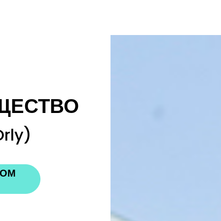
ЩЕСТВО
rly)
НОМ