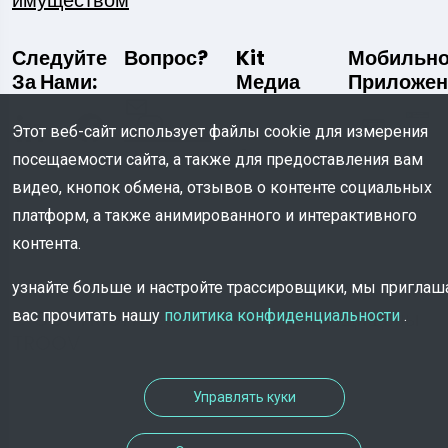
имуществом
Следуйте
Вопрос?
Kit
Мобильн
За Нами:
Медиа
Приложен
Написать
Этот веб-сайт использует файлы cookie для измерения
Скачать
Нам
посещаемости сайта, а также для предоставления вам
видео, кнопок обмена, отзывов о контенте социальных
платформ, а также анимированного и интерактивного
контента.
узнайте больше и настройте трассировщики, мы пригла
© COPYRIGHT 2026 - Все права защищены
вас прочитать нашу
политика конфиденциальности
.
TROOV
Управлять куки