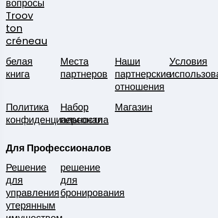
вопросы
Troov
ton
créneau
белая
Места
Наши
Условия
книга
партнеров
партнерские
использов
отношения
Политика
Набор
Магазин
конфиденциальности
персонала
Для Профессионалов
Решение
решение
для
для
управления
бронирования
утерянным