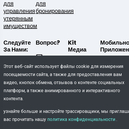
для
для
управления
бронирования
утерянным
имуществом
Следуйте
Вопрос?
Kit
Мобильн
За Нами:
Медиа
Приложен
Написать
Этот веб-сайт использует файлы cookie для измерения
Скачать
Нам
посещаемости сайта, а также для предоставления вам
видео, кнопок обмена, отзывов о контенте социальных
платформ, а также анимированного и интерактивного
контента.
узнайте больше и настройте трассировщики, мы пригла
© COPYRIGHT 2026 - Все права защищены
вас прочитать нашу
политика конфиденциальности
.
TROOV