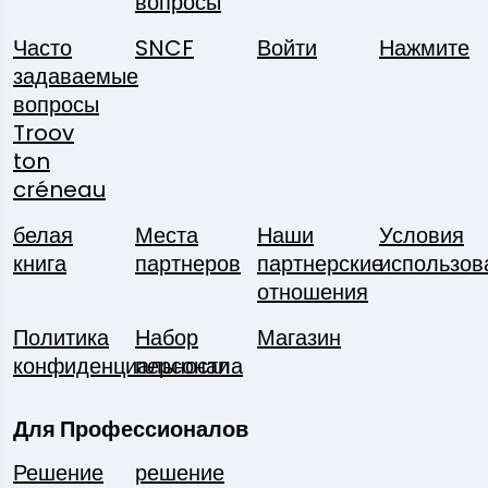
вопросы
Часто
SNCF
Войти
Нажмите
задаваемые
вопросы
Troov
ton
créneau
белая
Места
Наши
Условия
книга
партнеров
партнерские
использов
отношения
Политика
Набор
Магазин
конфиденциальности
персонала
Для Профессионалов
Решение
решение