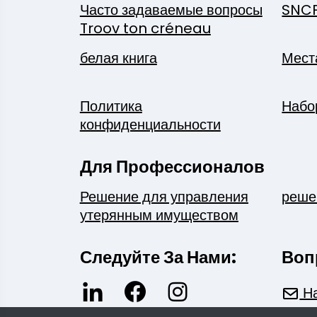
Часто задаваемые вопросы
SNC
Troov ton créneau
белая книга
Мест
Политика
Набо
конфиденциальности
Для Профессионалов
Решение для управления
реше
утерянным имуществом
Следуйте За Нами:
Воп
На