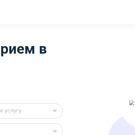
прием в
е услугу