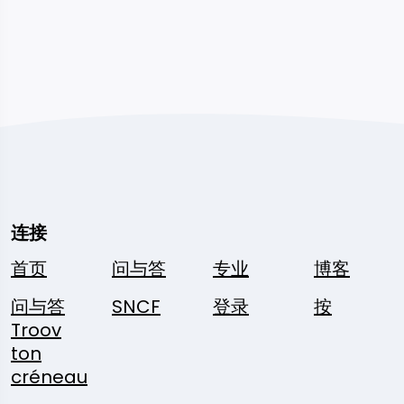
连接
首页
问与答
专业
博客
问与答
SNCF
登录
按
Troov
ton
créneau