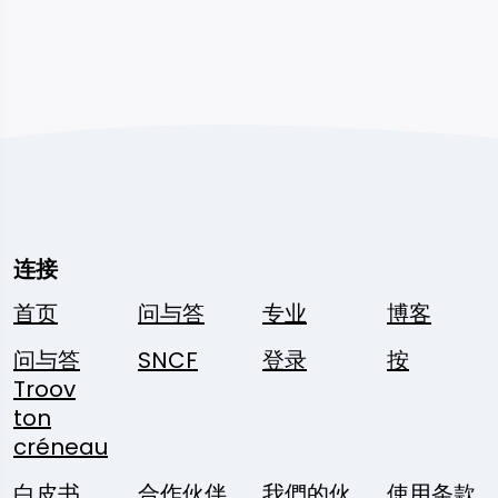
连接
首页
问与答
专业
博客
问与答
SNCF
登录
按
Troov
ton
créneau
白皮书
合作伙伴
我們的伙
使用条款