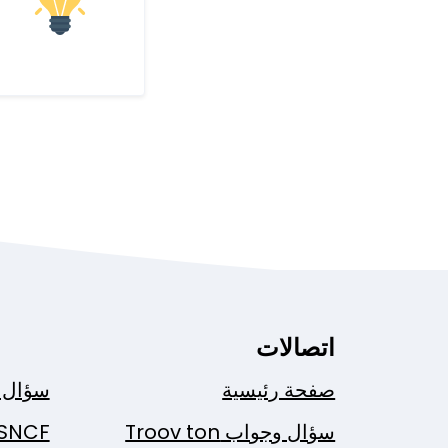
اتصالات
صفحة رئيسية
سؤال 
سؤال وجواب Troov ton
SNCF