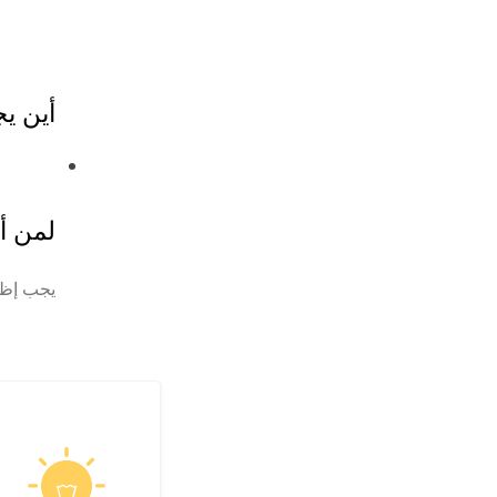
أين ي
لمن أ
يجب إظه