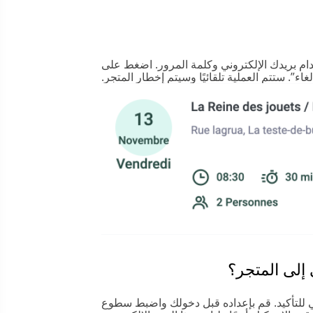
ام بريدك الإلكتروني وكلمة المرور. اضغط على
لغاء”. ستتم العملية تلقائيًا وسيتم إخطار المتجر.
 إلى المتجر؟
ني للتأكيد. قم بإعداده قبل دخولك واضبط سطوع