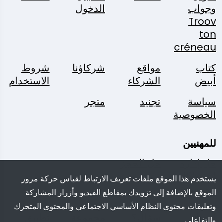
وجواب
الدخول
Troov
ton
créneau
كتاب
مواقع
شركاؤنا
شروط
أبيض
الشركاء
الاستخدام
سياسة
تجنيد
متجر
الخصوصية
للمهنيين
حل إدارة
حل الحجز
الممتلكات
يستخدم هذا الموقع ملفات تعريف الارتباط لقياس حركة مرور
المفقودة
الموقع بالإضافة إلى تزويدك بمقاطع الفيديو وأزرار المشاركة
وتعليقات محتوى النظام الأساسي الاجتماعي والمحتوى المتحرك
اتبعنا:
سؤال؟
مجموعة
تطبيق
والتفاعلي.