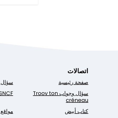
اتصالات
صفحة رئيسية
سؤال 
سؤال وجواب Troov ton
SNCF
créneau
كتاب أبيض
مواقع 