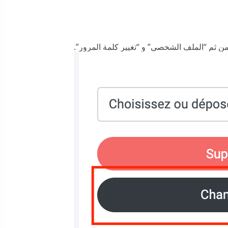
يمن ثم “الملف الشخصي” و “تغيير كلمة المرور”.