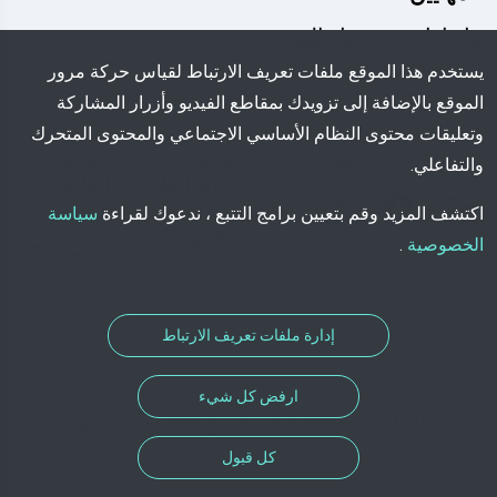
حل إدارة
حل الحجز
الممتلكات
يستخدم هذا الموقع ملفات تعريف الارتباط لقياس حركة مرور
المفقودة
الموقع بالإضافة إلى تزويدك بمقاطع الفيديو وأزرار المشاركة
وتعليقات محتوى النظام الأساسي الاجتماعي والمحتوى المتحرك
اتبعنا:
سؤال؟
مجموعة
تطبيق
والتفاعلي.
الوسائط
الهاتف
اكتب
المحمول
اكتشف المزيد وقم بتعيين برامج التتبع ، ندعوك لقراءة
سياسة
تنزيل
لنا
الخصوصية
.
إدارة ملفات تعريف الارتباط
ارفض كل شيء
© COPYRIGHT 2026 - جميع الحقوق محفوظة لـ
TROOV
كل قبول