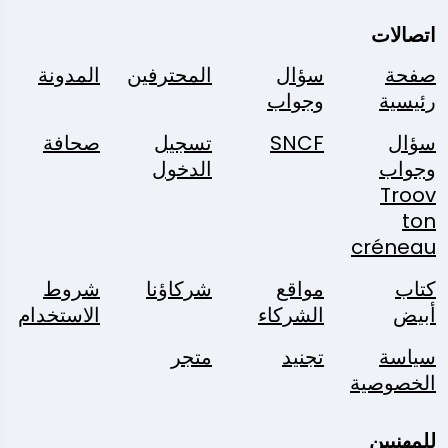
اتصالات
صفحة
سؤال
المحترفين
المدونة
رئيسية
وجواب
سؤال
SNCF
تسجيل
صحافة
وجواب
الدخول
Troov
ton
créneau
كتاب
مواقع
شركاؤنا
شروط
أبيض
الشركاء
الاستخدام
سياسة
تجنيد
متجر
الخصوصية
للمهنيين