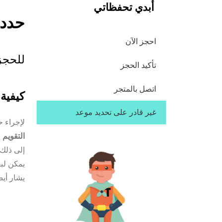
أبدي تحفظاتي
حدد 
احجز الآن
للحجز
تأكيد الحجز
اتصل بالمتجر
كيفية عمل
غير قادر على تحديد موعد
لإجراء ح
التقويم
(
إلى ذلك)
يمكن لبع
يشار أيض