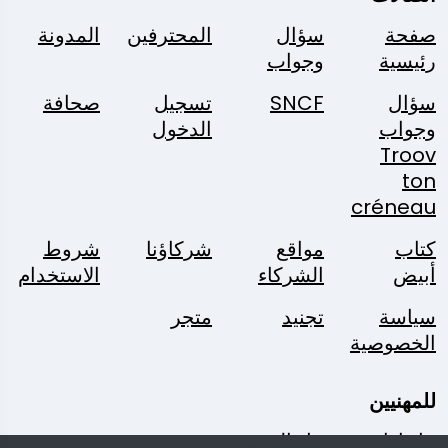
صفحة
سؤال
المحترفين
المدونة
رئيسية
وجواب
سؤال
SNCF
تسجيل
صحافة
وجواب
الدخول
Troov
ton
créneau
كتاب
مواقع
شركاؤنا
شروط
أبيض
الشركاء
الاستخدام
سياسة
تجنيد
متجر
الخصوصية
للمهنيين
حل إدارة
حل الحجز