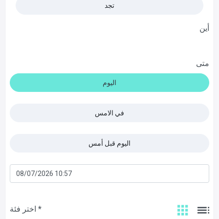
تجد
أين
متى
اليوم
في الامس
اليوم قبل أمس
اختر فئة *