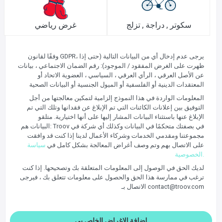
سكوتر , دراجة , تزلج
غرض رياضي
وفقًا لقانون GDPR، يرجى عدم إدخال أي من البيانات التالية (حتى إذا
ظهرت على الغرض المفقود / الموجود): رقم الضمان الاجتماعي ، بيانات
عن الأصل العرقي ، الرأي العرقي ، السياسي ، العضوية الاتحاد أو
المعتقدات الدينية أو الفلسفية أو الميول الجنسية أو البيانات الصحية
المعلومات الواردة في هذا النموذج إلزامية لتمكين معالجتها من أجل
التوفيق بين إعلانات الكائنات التي تم الإبلاغ عن فقدانها وتلك التي تم
الإبلاغ عنها باستثناء البيانات المشار إليها على أنها اختيارية. متلقو
البيانات هم: Troov في بصفتك متحكمًا في البيانات وكذلك أي شركة في
مجموعتنا ومقدمي الخدمات وشركاء الأعمال لدينا إذا كنت قد وافقت
على الاتصال بهم وتم وصف أغراض المعالجة بشكل كامل في
سياسة
الخصوصية.
لديك الحق في الوصول إلى المعلومات المتعلقة بك وتصحيحها. إذا كنت
ترغب في ممارسة هذا الحق والحصول على معلومات تتعلق بك ، فيرجى
الاتصال بـ contact@troov.com
إضافة الاغراض الخاص بي