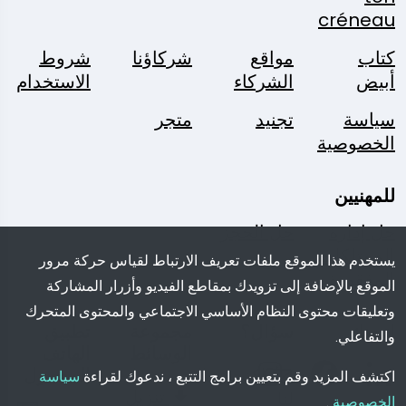
créneau
كتاب
مواقع
شركاؤنا
شروط
أبيض
الشركاء
الاستخدام
سياسة
تجنيد
متجر
الخصوصية
للمهنيين
حل إدارة
حل الحجز
الممتلكات
يستخدم هذا الموقع ملفات تعريف الارتباط لقياس حركة مرور
المفقودة
الموقع بالإضافة إلى تزويدك بمقاطع الفيديو وأزرار المشاركة
وتعليقات محتوى النظام الأساسي الاجتماعي والمحتوى المتحرك
اتبعنا:
سؤال؟
مجموعة
تطبيق
والتفاعلي.
الوسائط
الهاتف
اكتب
المحمول
اكتشف المزيد وقم بتعيين برامج التتبع ، ندعوك لقراءة
سياسة
تنزيل
لنا
الخصوصية
.