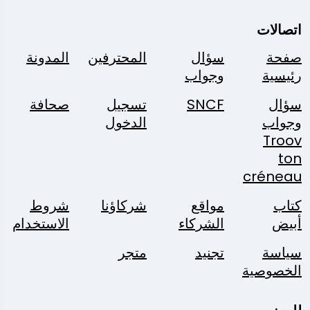
اتصالات
صفحة
سؤال
المحترفين
المدونة
رئيسية
وجواب
سؤال
SNCF
تسجيل
صحافة
وجواب
الدخول
Troov
ton
créneau
كتاب
مواقع
شركاؤنا
شروط
أبيض
الشركاء
الاستخدام
سياسة
تجنيد
متجر
الخصوصية