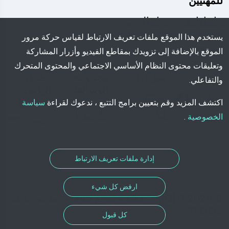
للمهنيين
حل إدارة
حل الحجز
الممتلكات
يستخدم هذا الموقع ملفات تعريف الارتباط لقياس حركة مرور
المفقودة
الموقع بالإضافة إلى تزويدك بمقاطع الفيديو وأزرار المشاركة
وتعليقات محتوى النظام الأساسي الاجتماعي والمحتوى المتحرك
اتبعنا:
سؤال؟
مجموعة
تطبيق
والتفاعلي.
الوسائط
الهاتف
اكتب
المحمول
اكتشف المزيد وقم بتعيين برامج التتبع ، ندعوك لقراءة
سياسة
تنزيل
لنا
الخصوصية
.
إدارة ملفات تعريف الارتباط
ارفض كل شيء
© COPYRIGHT 2026 - جميع الحقوق محفوظة لـ
TROOV
كل قبول