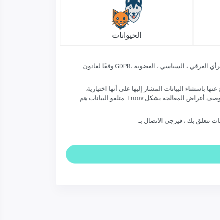
الحيوانات
وفقًا لقانون GDPR، يرجى عدم إدخال أي من البيانات التالية (حتى إذا ظهرت على الغرض المفقود / الموجود): رقم الضمان الاجتماعي ، بيانات عن الأصل العرقي ، الرأي العرقي ، السياسي ، العضوية
ها باستثناء البيانات المشار إليها على أنها اختيارية.
متلقو البيانات هم: Troov في بصفتك متحكمًا في البيانات وكذلك أي شركة في مجموعتنا ومقدمي الخدمات وشركاء الأعمال لدينا إذا كنت قد وافقت على الاتصال بهم وتم وصف أغراض المعالجة بشكل