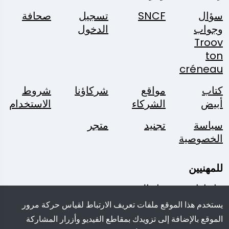
سؤال
SNCF
تسجيل
صحافة
وجواب
الدخول
Troov
ton
créneau
كتاب
مواقع
شركاؤنا
شروط
أبيض
الشركاء
الاستخدام
سياسة
تجنيد
متجر
الخصوصية
للمهنيين
حل إدارة
حل الحجز
الممتلكات
يستخدم هذا الموقع ملفات تعريف الارتباط لقياس حركة مرور
المفقودة
الموقع بالإضافة إلى تزويدك بمقاطع الفيديو وأزرار المشاركة