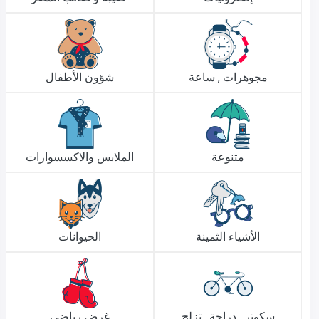
مجوهرات , ساعة
شؤون الأطفال
متنوعة
الملابس والاكسسوارات
الأشياء الثمينة
الحيوانات
سكوتر , دراجة , تزلج
غرض رياضي