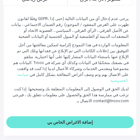
وفقًا لقانون GDPR، يرجى عدم إدخال أي من البيانات التالية (حتى إذا
ظهرت على الغرض المفقود / الموجود): رقم الضمان الاجتماعي ، بيانات
عن الأصل العرقي ، الرأي العرقي ، السياسي ، العضوية الاتحاد أو
المعتقدات الدينية أو الفلسفية أو الميول الجنسية أو البيانات الصحية
المعلومات الواردة في هذا النموذج إلزامية لتمكين معالجتها من أجل
التوفيق بين إعلانات الكائنات التي تم الإبلاغ عن فقدانها وتلك التي تم
الإبلاغ عنها باستثناء البيانات المشار إليها على أنها اختيارية. متلقو
البيانات هم: Troov في بصفتك متحكمًا في البيانات وكذلك أي شركة في
مجموعتنا ومقدمي الخدمات وشركاء الأعمال لدينا إذا كنت قد وافقت
على الاتصال بهم وتم وصف أغراض المعالجة بشكل كامل في
سياسة
الخصوصية.
لديك الحق في الوصول إلى المعلومات المتعلقة بك وتصحيحها. إذا كنت
ترغب في ممارسة هذا الحق والحصول على معلومات تتعلق بك ، فيرجى
الاتصال بـ contact@troov.com
إضافة الاغراض الخاص بي