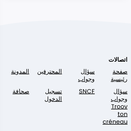
اتصالات
صفحة
سؤال
المحترفين
المدونة
رئيسية
وجواب
سؤال
SNCF
تسجيل
صحافة
وجواب
الدخول
Troov
ton
créneau