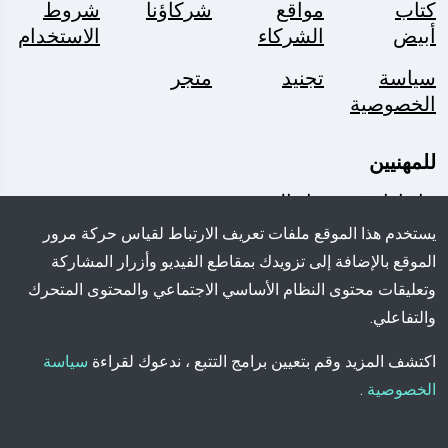
كتاب
مواقع
شركاؤنا
شروط
أبيض
الشركاء
الاستخدام
سياسة
تجنيد
متجر
الخصوصية
للمهنيين
حل إدارة
حل الحجز
الممتلكات
يستخدم هذا الموقع ملفات تعريف الارتباط لقياس حركة مرور
المفقودة
الموقع بالإضافة إلى تزويدك بمقاطع الفيديو وأزرار المشاركة
وتعليقات محتوى النظام الأساسي الاجتماعي والمحتوى المتحرك
اتبعنا:
سؤال؟
مجموعة
تطبيق
والتفاعلي.
الوسائط
الهاتف
اكتب
المحمول
اكتشف المزيد وقم بتعيين برامج التتبع ، ندعوك لقراءة
سياسة
تنزيل
لنا
الخصوصية
.