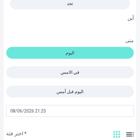
تجد
أين
متى
اليوم
في الامس
اليوم قبل أمس
اختر فئة *