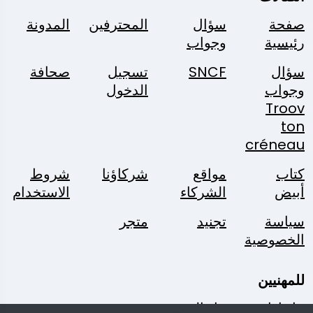
صفحة
سؤال
المحترفين
المدونة
رئيسية
وجواب
سؤال
SNCF
تسجيل
صحافة
وجواب
الدخول
Troov
ton
créneau
كتاب
مواقع
شركاؤنا
شروط
أبيض
الشركاء
الاستخدام
سياسة
تجنيد
متجر
الخصوصية
للمهنيين
حل إدارة
حل الحجز