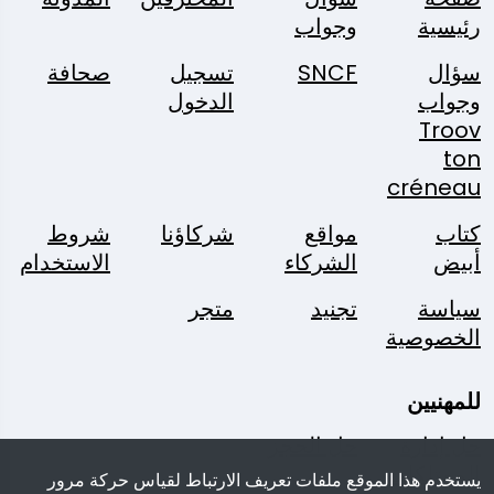
رئيسية
وجواب
سؤال
SNCF
تسجيل
صحافة
وجواب
الدخول
Troov
ton
créneau
كتاب
مواقع
شركاؤنا
شروط
أبيض
الشركاء
الاستخدام
سياسة
تجنيد
متجر
الخصوصية
للمهنيين
حل إدارة
حل الحجز
الممتلكات
يستخدم هذا الموقع ملفات تعريف الارتباط لقياس حركة مرور