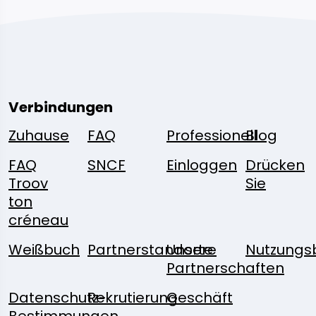
Verbindungen
Zuhause
FAQ
Professionell
Blog
FAQ
SNCF
Einloggen
Drücken
Troov
Sie
ton
créneau
Weißbuch
Partnerstandorte
Unsere
Nutzungs
Partnerschaften
Datenschutz-
Rekrutierung
Geschäft