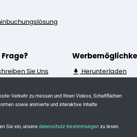
inbuchungslösung
e Frage?
Werbemöglichke
hreiben Sie Uns
Herunterladen
ite-Verkehr zu messen und Ihnen Videos, Schaltflächen
formen sowie animierte und interaktive Inhalte
vorbehalten für TROOV
den Sie ein, unsere
datenschutz-bestimmungen
zu lesen.