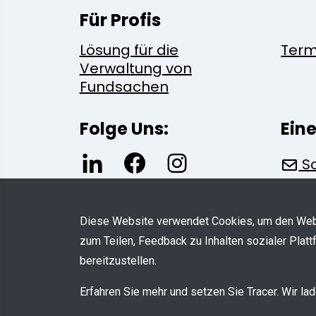
Für Profis
Lösung für die
Term
Verwaltung von
Fundsachen
Folge Uns:
Ein
Sc
Diese Website verwendet Cookies, um den Webs
zum Teilen, Feedback zu Inhalten sozialer Platt
bereitzustellen.
© COPYRIGHT 2026 - Alle Rechte 
Erfahren Sie mehr und setzen Sie Tracer. Wir la