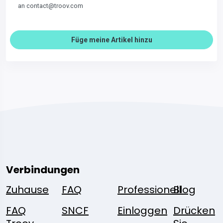
an contact@troov.com
Füge meine Artikel hinzu
Verbindungen
Zuhause
FAQ
Professionell
Blog
FAQ
SNCF
Einloggen
Drücken