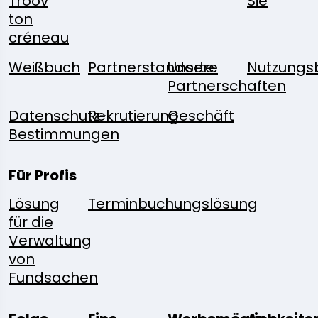
Troov
Sie
ton
créneau
Weißbuch
Partnerstandorte
Unsere
Nutzungs
Partnerschaften
Datenschutz-
Rekrutierung
Geschäft
Bestimmungen
Für Profis
Lösung
Terminbuchungslösung
für die
Verwaltung
von
Fundsachen