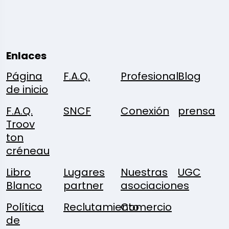
Enlaces
Página
F.A.Q.
Profesional
Blog
de inicio
F.A.Q.
SNCF
Conexión
prensa
Troov
ton
créneau
Libro
Lugares
Nuestras
UGC
Blanco
partner
asociaciones
Política
Reclutamiento
Comercio
de