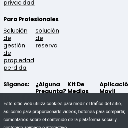
privacidad
Para Profesionales
Solución
solución
de
de
gestión
reserva
de
propiedad
perdida
Síganos:
¿Alguna
Kit De
Aplicaci
Pregunta?
Medios
Movil
De
Este sitio web utiliza cookies para medir el tráfico del sitio,
Comunicación
Escríbenos
así como para proporcionarle videos, botones para compartir,
comentarios sobre el contenido de la plataforma social y
Descargar
contenido animado e interactivo.