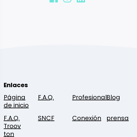
Enlaces
Página
F.A.Q.
Profesional
Blog
de inicio
F.A.Q.
SNCF
Conexión
prensa
Troov
ton