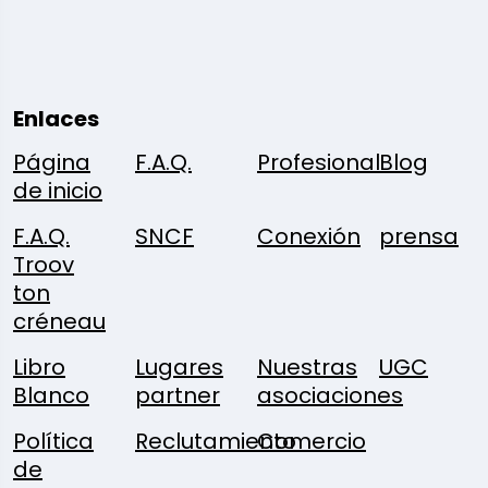
Enlaces
Página
F.A.Q.
Profesional
Blog
de inicio
F.A.Q.
SNCF
Conexión
prensa
Troov
ton
créneau
Libro
Lugares
Nuestras
UGC
Blanco
partner
asociaciones
Política
Reclutamiento
Comercio
de