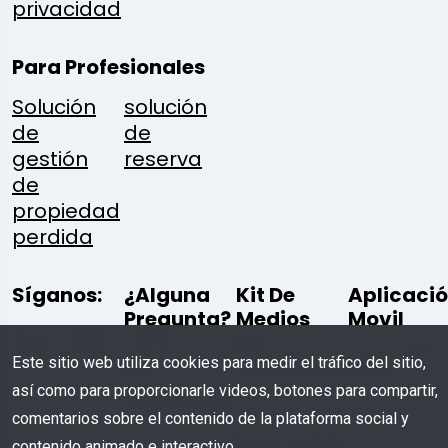
privacidad
Para Profesionales
Solución
solución
de
de
gestión
reserva
de
propiedad
perdida
Síganos:
¿Alguna
Kit De
Aplicaci
Pregunta?
Medios
Movil
De
Este sitio web utiliza cookies para medir el tráfico del sitio,
Comunicación
Escríbenos
así como para proporcionarle videos, botones para compartir,
comentarios sobre el contenido de la plataforma social y
Descargar
contenido animado e interactivo.