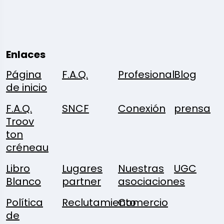
Enlaces
Página
F.A.Q.
Profesional
Blog
de inicio
F.A.Q.
SNCF
Conexión
prensa
Troov
ton
créneau
Libro
Lugares
Nuestras
UGC
Blanco
partner
asociaciones
Política
Reclutamiento
Comercio
de