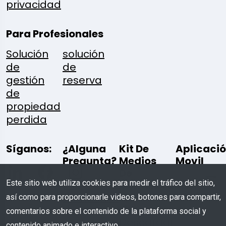
privacidad
Para Profesionales
Solución
solución
de
de
gestión
reserva
de
propiedad
perdida
Síganos:
¿Alguna
Kit De
Aplicaci
Pregunta?
Medios
Movil
De
Este sitio web utiliza cookies para medir el tráfico del sitio,
Comunicación
Escríbenos
así como para proporcionarle videos, botones para compartir,
comentarios sobre el contenido de la plataforma social y
Descargar
contenido animado e interactivo.