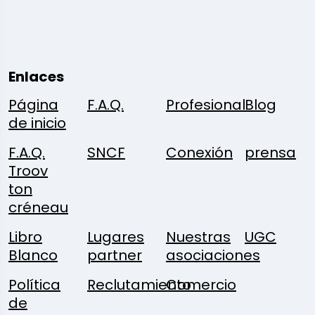
Enlaces
Página
F.A.Q.
Profesional
Blog
de inicio
F.A.Q.
SNCF
Conexión
prensa
Troov
ton
créneau
Libro
Lugares
Nuestras
UGC
Blanco
partner
asociaciones
Política
Reclutamiento
Comercio
de