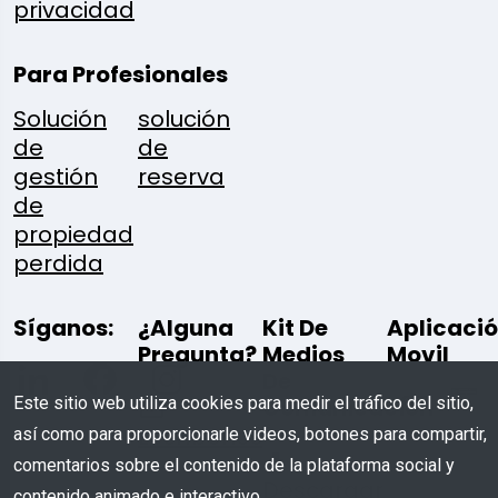
privacidad
Para Profesionales
Solución
solución
de
de
gestión
reserva
de
propiedad
perdida
Síganos:
¿Alguna
Kit De
Aplicaci
Pregunta?
Medios
Movil
De
Este sitio web utiliza cookies para medir el tráfico del sitio,
Comunicación
Escríbenos
así como para proporcionarle videos, botones para compartir,
comentarios sobre el contenido de la plataforma social y
Descargar
contenido animado e interactivo.